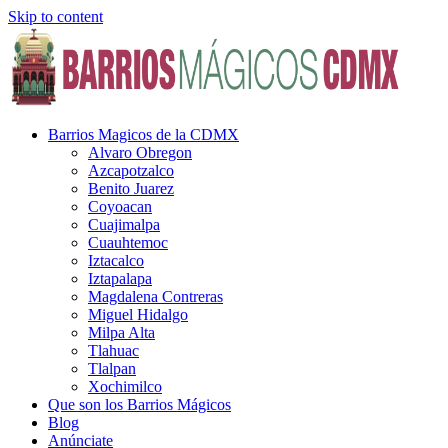
Skip to content
Barrios Magicos de la CDMX
Alvaro Obregon
Azcapotzalco
Benito Juarez
Coyoacan
Cuajimalpa
Cuauhtemoc
Iztacalco
Iztapalapa
Magdalena Contreras
Miguel Hidalgo
Milpa Alta
Tlahuac
Tlalpan
Xochimilco
Que son los Barrios Mágicos
Blog
Anúnciate