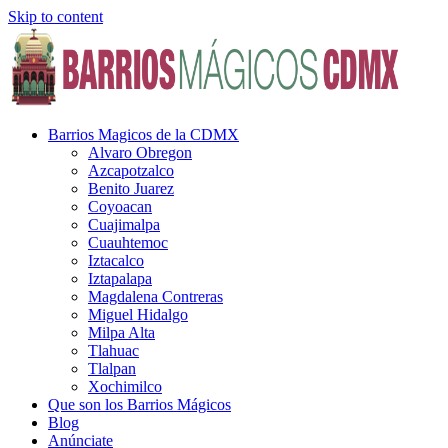
Skip to content
Barrios Magicos de la CDMX
Alvaro Obregon
Azcapotzalco
Benito Juarez
Coyoacan
Cuajimalpa
Cuauhtemoc
Iztacalco
Iztapalapa
Magdalena Contreras
Miguel Hidalgo
Milpa Alta
Tlahuac
Tlalpan
Xochimilco
Que son los Barrios Mágicos
Blog
Anúnciate