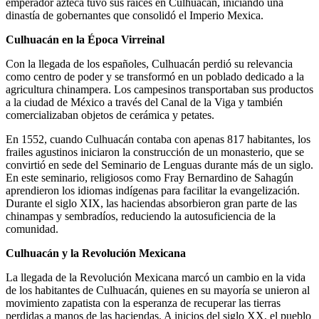
emperador azteca tuvo sus raíces en Culhuacán, iniciando una
dinastía de gobernantes que consolidó el Imperio Mexica.
Culhuacán en la Época Virreinal
Con la llegada de los españoles, Culhuacán perdió su relevancia
como centro de poder y se transformó en un poblado dedicado a la
agricultura chinampera. Los campesinos transportaban sus productos
a la ciudad de México a través del Canal de la Viga y también
comercializaban objetos de cerámica y petates.
En 1552, cuando Culhuacán contaba con apenas 817 habitantes, los
frailes agustinos iniciaron la construcción de un monasterio, que se
convirtió en sede del Seminario de Lenguas durante más de un siglo.
En este seminario, religiosos como Fray Bernardino de Sahagún
aprendieron los idiomas indígenas para facilitar la evangelización.
Durante el siglo XIX, las haciendas absorbieron gran parte de las
chinampas y sembradíos, reduciendo la autosuficiencia de la
comunidad.
Culhuacán y la Revolución Mexicana
La llegada de la Revolución Mexicana marcó un cambio en la vida
de los habitantes de Culhuacán, quienes en su mayoría se unieron al
movimiento zapatista con la esperanza de recuperar las tierras
perdidas a manos de las haciendas. A inicios del siglo XX, el pueblo