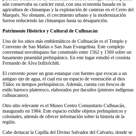
aún conservaba su carácter rural, con una economía basada en la
agricultura de chinampas y la explotación de canteras en el Cerro del
Marqués. No obstante, el crecimiento urbano y la modernización
fueron reduciendo las chinampas hasta su desaparición.
Patrimonio Histórico y Cultural de Culhuacán
Uno de los sitios más emblemáticos de Culhuacán es el Templo y
Convento de San Matías o San Juan Evangelista. Este complejo
conventual novohispano fue construido entre 1562 y 1569 sobre un
basamento piramidal prehispánico. En este lugar estudió el cronista
Fernando de Alva Ixtlixóchitl.
El convento posee un gran estanque con fuentes que evocan a un
antiguo ojo de agua, el cual era un espacio de veneración al dios
Tláloc en tiempos prehispánicos. Además, cuenta con frescos de
estilo barroco plateresco, elaborados por tlacuilos (pintores indígenas
culhuacanos).
Otro sitio relevante es el Museo Centro Comunitario Culhuacán,
inaugurado en 1984. Este espacio exhibe objetos prehispánicos y
coloniales, además de ofrecer información sobre la historia de la
región.
Cabe destacar la Capilla del Divino Salvador del Calvario, donde se