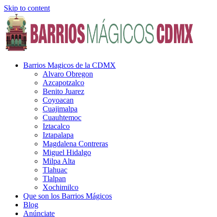
Skip to content
Barrios Magicos de la CDMX
Alvaro Obregon
Azcapotzalco
Benito Juarez
Coyoacan
Cuajimalpa
Cuauhtemoc
Iztacalco
Iztapalapa
Magdalena Contreras
Miguel Hidalgo
Milpa Alta
Tlahuac
Tlalpan
Xochimilco
Que son los Barrios Mágicos
Blog
Anúnciate