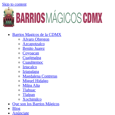
Skip to content
Barrios Magicos de la CDMX
Alvaro Obregon
Azcapotzalco
Benito Juarez
Coyoacan
Cuajimalpa
Cuauhtemoc
Iztacalco
Iztapalapa
Magdalena Contreras
Miguel Hidalgo
Milpa Alta
Tlahuac
Tlalpan
Xochimilco
Que son los Barrios Mágicos
Blog
Anúnciate