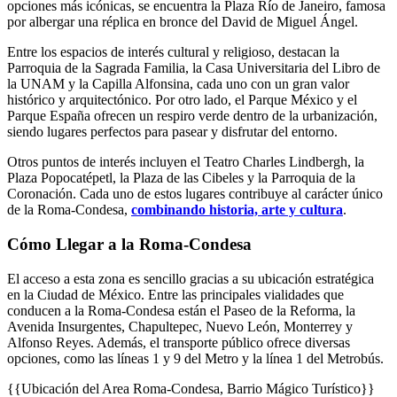
opciones más icónicas, se encuentra la Plaza Río de Janeiro, famosa
por albergar una réplica en bronce del David de Miguel Ángel.
Entre los espacios de interés cultural y religioso, destacan la
Parroquia de la Sagrada Familia, la Casa Universitaria del Libro de
la UNAM y la Capilla Alfonsina, cada uno con un gran valor
histórico y arquitectónico. Por otro lado, el Parque México y el
Parque España ofrecen un respiro verde dentro de la urbanización,
siendo lugares perfectos para pasear y disfrutar del entorno.
Otros puntos de interés incluyen el Teatro Charles Lindbergh, la
Plaza Popocatépetl, la Plaza de las Cibeles y la Parroquia de la
Coronación. Cada uno de estos lugares contribuye al carácter único
de la Roma-Condesa,
combinando historia, arte y cultura
.
Cómo Llegar a la Roma-Condesa
El acceso a esta zona es sencillo gracias a su ubicación estratégica
en la Ciudad de México. Entre las principales vialidades que
conducen a la Roma-Condesa están el Paseo de la Reforma, la
Avenida Insurgentes, Chapultepec, Nuevo León, Monterrey y
Alfonso Reyes. Además, el transporte público ofrece diversas
opciones, como las líneas 1 y 9 del Metro y la línea 1 del Metrobús.
{{Ubicación del Area Roma-Condesa, Barrio Mágico Turístico}}