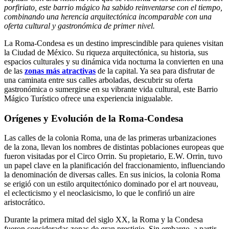
porfiriato, este barrio mágico ha sabido reinventarse con el tiempo,
combinando una herencia arquitectónica incomparable con una
oferta cultural y gastronómica de primer nivel.
La Roma-Condesa es un destino imprescindible para quienes visitan
la Ciudad de México. Su riqueza arquitectónica, su historia, sus
espacios culturales y su dinámica vida nocturna la convierten en una
de las
zonas más atractivas
de la capital. Ya sea para disfrutar de
una caminata entre sus calles arboladas, descubrir su oferta
gastronómica o sumergirse en su vibrante vida cultural, este Barrio
Mágico Turístico ofrece una experiencia inigualable.
Orígenes y Evolución de la Roma-Condesa
Las calles de la colonia Roma, una de las primeras urbanizaciones
de la zona, llevan los nombres de distintas poblaciones europeas que
fueron visitadas por el Circo Orrin. Su propietario, E.W. Orrin, tuvo
un papel clave en la planificación del fraccionamiento, influenciando
la denominación de diversas calles. En sus inicios, la colonia Roma
se erigió con un estilo arquitectónico dominado por el art nouveau,
el eclecticismo y el neoclasicismo, lo que le confirió un aire
aristocrático.
Durante la primera mitad del siglo XX, la Roma y la Condesa
fueron consideradas zonas de gran prestigio. Sin embargo, a partir