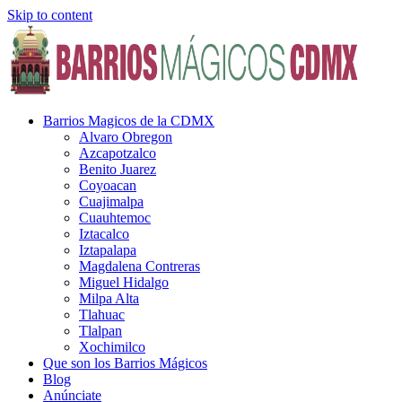
Skip to content
Barrios Magicos de la CDMX
Alvaro Obregon
Azcapotzalco
Benito Juarez
Coyoacan
Cuajimalpa
Cuauhtemoc
Iztacalco
Iztapalapa
Magdalena Contreras
Miguel Hidalgo
Milpa Alta
Tlahuac
Tlalpan
Xochimilco
Que son los Barrios Mágicos
Blog
Anúnciate