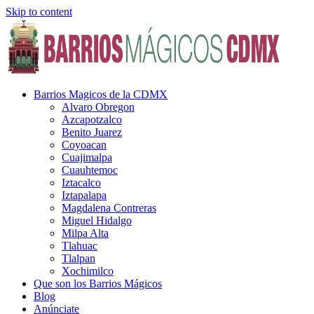
Skip to content
Barrios Magicos de la CDMX
Alvaro Obregon
Azcapotzalco
Benito Juarez
Coyoacan
Cuajimalpa
Cuauhtemoc
Iztacalco
Iztapalapa
Magdalena Contreras
Miguel Hidalgo
Milpa Alta
Tlahuac
Tlalpan
Xochimilco
Que son los Barrios Mágicos
Blog
Anúnciate