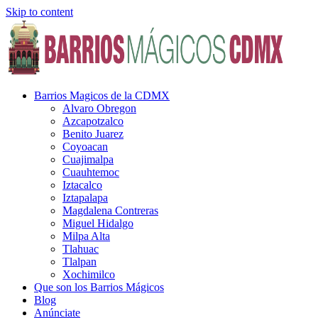
Skip to content
Barrios Magicos de la CDMX
Alvaro Obregon
Azcapotzalco
Benito Juarez
Coyoacan
Cuajimalpa
Cuauhtemoc
Iztacalco
Iztapalapa
Magdalena Contreras
Miguel Hidalgo
Milpa Alta
Tlahuac
Tlalpan
Xochimilco
Que son los Barrios Mágicos
Blog
Anúnciate