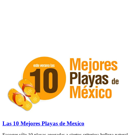
Las 10 Mejores Playas de Mexico
Escoger sólo 10 playas apegadas a ciertos criterios: belleza natural