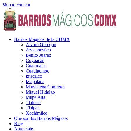
Skip to content
Barrios Magicos de la CDMX
Alvaro Obregon
Azcapotzalco
Benito Juarez
Coyoacan
Cuajimalpa
Cuauhtemoc
Iztacalco
Iztapalapa
Magdalena Contreras
Miguel Hidalgo
Milpa Alta
Tlahuac
Tlalpan
Xochimilco
Que son los Barrios Mágicos
Blog
Anúnciate