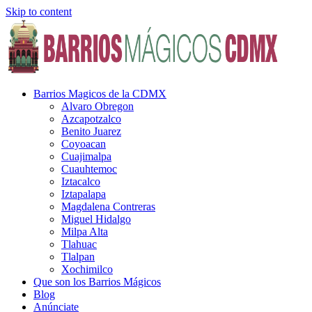
Skip to content
Barrios Magicos de la CDMX
Alvaro Obregon
Azcapotzalco
Benito Juarez
Coyoacan
Cuajimalpa
Cuauhtemoc
Iztacalco
Iztapalapa
Magdalena Contreras
Miguel Hidalgo
Milpa Alta
Tlahuac
Tlalpan
Xochimilco
Que son los Barrios Mágicos
Blog
Anúnciate