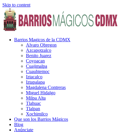
Skip to content
Barrios Magicos de la CDMX
Alvaro Obregon
Azcapotzalco
Benito Juarez
Coyoacan
Cuajimalpa
Cuauhtemoc
Iztacalco
Iztapalapa
Magdalena Contreras
Miguel Hidalgo
Milpa Alta
Tlahuac
Tlalpan
Xochimilco
Que son los Barrios Mágicos
Blog
Anúnciate