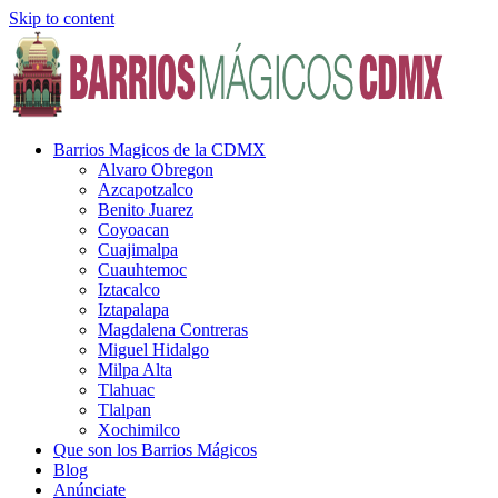
Skip to content
Barrios Magicos de la CDMX
Alvaro Obregon
Azcapotzalco
Benito Juarez
Coyoacan
Cuajimalpa
Cuauhtemoc
Iztacalco
Iztapalapa
Magdalena Contreras
Miguel Hidalgo
Milpa Alta
Tlahuac
Tlalpan
Xochimilco
Que son los Barrios Mágicos
Blog
Anúnciate