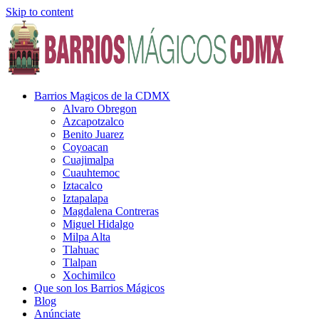
Skip to content
Barrios Magicos de la CDMX
Alvaro Obregon
Azcapotzalco
Benito Juarez
Coyoacan
Cuajimalpa
Cuauhtemoc
Iztacalco
Iztapalapa
Magdalena Contreras
Miguel Hidalgo
Milpa Alta
Tlahuac
Tlalpan
Xochimilco
Que son los Barrios Mágicos
Blog
Anúnciate