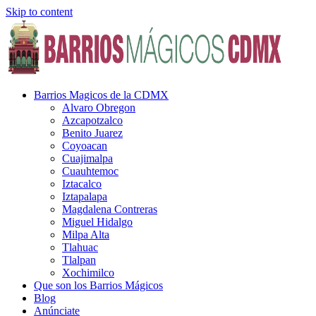
Skip to content
Barrios Magicos de la CDMX
Alvaro Obregon
Azcapotzalco
Benito Juarez
Coyoacan
Cuajimalpa
Cuauhtemoc
Iztacalco
Iztapalapa
Magdalena Contreras
Miguel Hidalgo
Milpa Alta
Tlahuac
Tlalpan
Xochimilco
Que son los Barrios Mágicos
Blog
Anúnciate