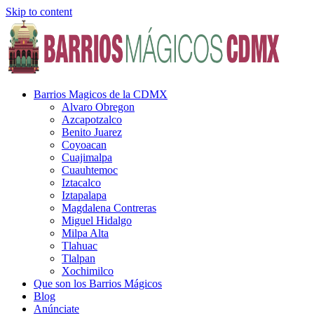
Skip to content
Barrios Magicos de la CDMX
Alvaro Obregon
Azcapotzalco
Benito Juarez
Coyoacan
Cuajimalpa
Cuauhtemoc
Iztacalco
Iztapalapa
Magdalena Contreras
Miguel Hidalgo
Milpa Alta
Tlahuac
Tlalpan
Xochimilco
Que son los Barrios Mágicos
Blog
Anúnciate