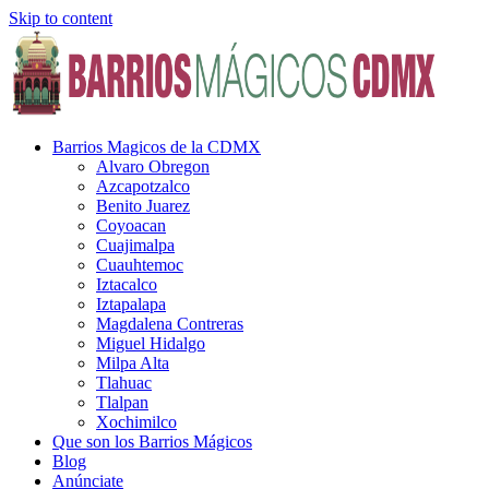
Skip to content
Barrios Magicos de la CDMX
Alvaro Obregon
Azcapotzalco
Benito Juarez
Coyoacan
Cuajimalpa
Cuauhtemoc
Iztacalco
Iztapalapa
Magdalena Contreras
Miguel Hidalgo
Milpa Alta
Tlahuac
Tlalpan
Xochimilco
Que son los Barrios Mágicos
Blog
Anúnciate