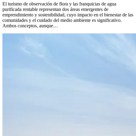
El turismo de observación de flora y las franquicias de agua
purificada rentable representan dos áreas emergentes de
emprendimiento y sostenibilidad, cuyo impacto en el bienestar de las
comunidades y el cuidado del medio ambiente es significativo.
Ambos conceptos, aunque…